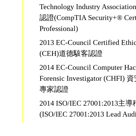
Technology Industry Associa
認證(CompTIA Security+® Cert
Professional)
2013 EC-Council Certified Ethi
(CEH)道德駭客認證
2014 EC-Council Computer Hac
Forensic Investigator (CH
專家認證
2014 ISO/IEC 27001:2013
(ISO/IEC 27001:2013 Lead Au