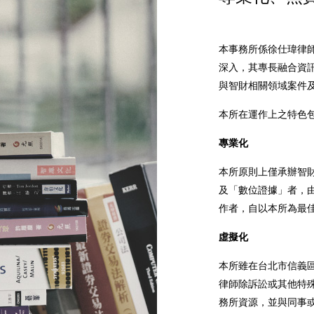
本事務所係徐仕瑋律
深入，其專長融合資
與智財相關領域案件
本所在運作上之特色
專業化
本所原則上僅承辦智
及「數位證據」者，
作者，自以本所為最
虛擬化
本所雖在台北市信義
律師除訴訟或其他特
務所資源，並與同事