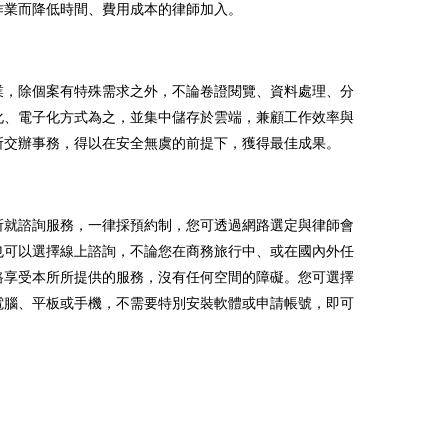
作業而降低時間、費用成本的律師加入。
業，除個案有特殊需求之外，不論卷證閱覽、資料處理、分
化、電子化方式為之，並集中儲存於雲端，兼顧工作效率與
所交辦事務，得以在安全無虞的前提下，獲得最佳成果。
所就諮詢服務，一律採預約制，您可透過網路選定與律師會
也可以選擇線上諮詢，不論您在商務旅行中、或在國內外任
路享受本所所提供的服務，沒有任何空間的障礙。您可選擇
電腦、平板或手機，不需要特別安裝軟體或申請帳號，即可