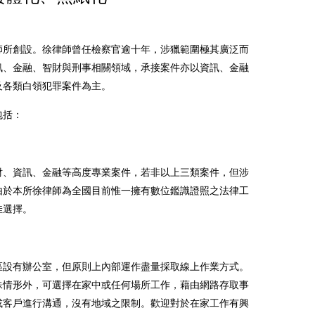
師所創設。徐律師曾任檢察官逾十年，涉獵範圍極其廣泛而
訊、金融、智財與刑事相關領域，承接案件亦以資訊、金融
及各類白領犯罪案件為主。
包括：
財、資訊、金融等高度專業案件，若非以上三類案件，但涉
由於本所徐律師為全國目前惟一擁有數位鑑識證照之法律工
佳選擇。
區設有辦公室，但原則上內部運作盡量採取線上作業方式。
殊情形外，可選擇在家中或任何場所工作，藉由網路存取事
或客戶進行溝通，沒有地域之限制。歡迎對於在家工作有興