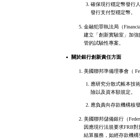
確保現行穩定幣發行
發行支付型穩定幣。
金融犯罪執法局（Financial C
建立「創新實驗室」加強
管的試驗性專案。
關於銀行創新責任方面
美國聯邦準備理事會（ Federal
應研究分散式帳本技
險以及資本額規定。
應負責向存款機構核發匯款路徑
美國聯邦儲備銀行（Federal
因應現行法規要求FRB
結算服務，如經存款機構