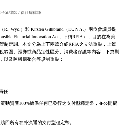
董子涵律師
/
徐仕瑋律師
（R., Wyo.）和 Kirsten Gillibrand（D., N.Y.）兩位參議員提
e Financial Innovation Act，下稱RFIA），目的在為美
管制定調。本文分為上下兩篇介紹RFIA之立法重點，上篇
稅範圍、證券或商品定性區分、消費者保護等內容，下篇則
，以及跨機構整合等規制重點：
責任
流動資產100%擔保任何已發行之支付型穩定幣，並公開揭
值贖回所有在外流通的支付型穩定幣。