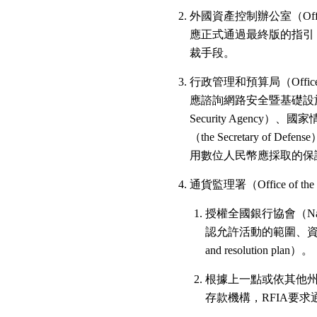
外國資產控制辦公室（Office of
應正式通過最終版的指引
裁手段。
行政管理和預算局（Office of
應諮詢網路安全暨基礎設施安全局長（the
Security Agency）、國家情報
（the Secretary 
用數位人民幣應採取的保
通貨監理署（Office of the C
授權全國銀行協會（Nati
認允許活動的範圍、資本
and resolution plan）。
根據上一點或依其他
存款機構，RFIA要