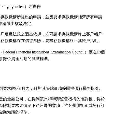
ing agencies ）之責任
宕存款機構所提出的申請，並應要求存款機構補齊所有申請
申請做出核駁決定。
客戶違反法規之適當依據，方可請求存款機構終止客戶帳戶
對存款機構存在信譽風險，要求存款機構終止其帳戶活動。
Financial Institutions Examination Council）應在18個
事數位資產活動的測試標準。
到要求的6個月內，針對其管轄事務範圍提供解釋性指引。
盒的金融公司，在得到該州和聯邦監管機構的准許後，得於
動限制要求之情況下跨州展開業務，惟各州得拒絕或另行訂
金融知識的標準。