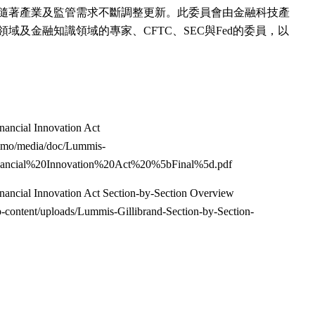
隨著產業及監管需求不斷調整更新。此委員會由金融科技產
域及金融知識領域的專家、CFTC、SEC與Fed的委員，以
nancial Innovation Act
v/imo/media/doc/Lummis-
nancial%20Innovation%20Act%20%5bFinal%5d.pdf
nancial Innovation Act Section-by-Section Overview
-content/uploads/Lummis-Gillibrand-Section-by-Section-