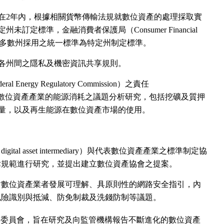
在2年內，根據相關貨幣傳輸法規就數位資產的處理採取實
訂定標準，金融消費者保護局（Consumer Financial
eau）有權依多數州採用之統一標準為特定州制定標準。
各州間之隱私及機密資訊共享規則。
Energy Regulatory Commission）之責任
進行數位資產產業的能源消耗之議題分析研究，包括挖礦及質押
量，以及再生能源在數位資產市場的使用。
tal asset intermediary）與代表數位資產產業之標準制定協
律規範進行研究，並提出建立數位資產協會之提案。
對數位資產業者發展可理解、具原則性的網路安全指引，內
風險識別與抵減、防免制裁及洗錢防制等議題。
諮詢委員會，旨在研究及向監管機構報告不斷進化的數位資產