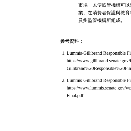
市場，以便監管機構可以
業、在消費者保護與教育領
及州監管機構所組成。
參考資料：
Lummis-Gillibrand Responsible Fi
https://www.gillibrand.senate.go
Gillibrand%20Responsible%20Fi
Lummis-Gillibrand Responsible Fi
https://www.lummis.senate.gov/wp
Final.pdf