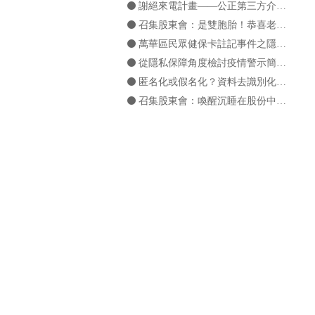
謝絕來電計畫——公正第三方介入當事人同意機制之可行性？
召集股東會：是雙胞胎！恭喜老爺，賀喜夫人！？
萬華區民眾健保卡註記事件之隱私疑雲——兼談「剖析」之基本概念
從隱私保障角度檢討疫情警示簡訊：「細胞廣播」與「類細胞簡訊」之運用
匿名化或假名化？資料去識別化之概念釐清
召集股東會：喚醒沉睡在股份中的表決權
誰在暗處解讀戰術？——即時轉播對於營業秘密保護的可能影響
「繼續閱覽代表我同意」？淺談GDPR及CPRA對於同意有效性之認定
以「臺灣社交距離app」找到人與人的連結，但我的個資也被連結了嗎？
召集股東會：誕生吧！決議！
除了GDPR外，你還要知道 ePrivacy Regulation
馬賽克理論簡介——隱私內涵之再反省
打擊盜版？尊重言論自由？——在光譜間擺盪的網路平台業者
Facebook透明報告出爐！機器學習讓打擊盜版更有效率
全國通用「簡訊實聯制」上路：效率防疫倒映之隱私隱憂
天網是什麼？簡評「電子圍籬」及「雲龍系統」運用的隱私疑慮
如影隨形的小甜餅將何去何從：從第三方 Cookies 的使用限縮談「 Cookies 同意」