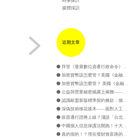
時事探討
媒體採訪
近期文章
拜登《發展數位資產行政命令》簡介
加密貨幣該怎麼管？美國《金融創新責任法案》簡介（下篇）
加密貨幣該怎麼管？ 美國《金融創新責任法案》簡介（上篇）
公益與營業秘密揭露之兩難——簡介TRIPS Covid-19豁免提案
認識歐盟新版標準契約條款：個資國際傳輸新發展
深偽技術移花接木——面對人工智慧，個資法準備好了嗎？
疫苗通行證將上線？淺談「台北通app」之個資蒐用問題
中國個人信息保護法開跑！十大重點一次看！
真的假的！？埋在發財致富路的陷阱 ——淺談詐欺取財罪與非法吸金罪