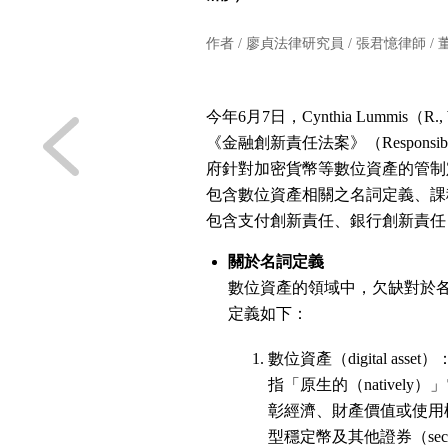
作者 /
廖貞法律研究員
/
張君憶律師
/
今年6月7日，Cynthia Lummis（R., 
《金融創新責任法案》（Responsible 
府針對加密貨幣等數位資產的管制
包含數位資產相關之名詞定義、課
包含支付創新責任、銀行創新責任
關於名詞定義
數位資產的領域中，欠缺對於各
定義如下：
數位資產（digital asset）
指「原生的（native
彰經濟、財產價值或使用權限。
型穩定幣及其他證券（secur