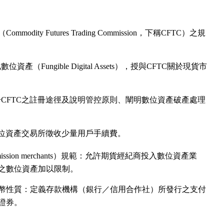
dity Futures Trading Commission，下稱CFTC）之規
（Fungible Digital Assets），授與CFTC關於現貨市
CFTC之註冊途徑及說明管控原則、闡明數位資產破產處理
數位資產交易所徵收少量用戶手續費。
mmission merchants）規範：允許期貨經紀商投入數位資產業
之數位資產加以限制。
幣性質：定義存款機構（銀行／信用合作社）所發行之支付
證券。