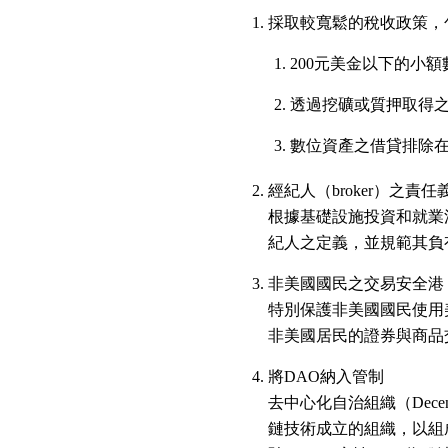
採取較寬鬆的稅收政策，
200元美金以下的小
透過挖礦或質押取得
數位資產之借貸排除
經紀人（broker）之責任
根據基礎設施投資和就業法案（Infr
紀人之定義，並規範其負
非美國國民之交易安全港
特別保護非美國國民使用
非美國居民的證券與商品
將DAO納入管制
去中心化自治組織（Decentral
鏈技術成立的組織，以組