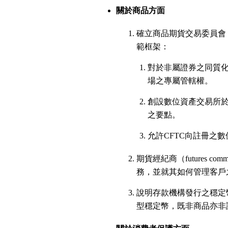
關於商品方面
確立商品期貨交易委員會（Commo
範框架：
對於非屬證券之同質化數位資產
場之專屬管轄權。
創設數位資產交易所於
之要點。
允許CFTC向註冊之
期貨經紀商（futures co
務，並就其如何管理客戶
說明存款機構發行之穩定
型穩定幣，既非商品亦非