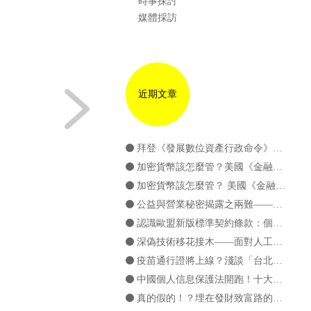
時事探討
媒體採訪
近期文章
拜登《發展數位資產行政命令》簡介
加密貨幣該怎麼管？美國《金融創新責任法案》簡介（下篇）
加密貨幣該怎麼管？ 美國《金融創新責任法案》簡介（上篇）
公益與營業秘密揭露之兩難——簡介TRIPS Covid-19豁免提案
認識歐盟新版標準契約條款：個資國際傳輸新發展
深偽技術移花接木——面對人工智慧，個資法準備好了嗎？
疫苗通行證將上線？淺談「台北通app」之個資蒐用問題
中國個人信息保護法開跑！十大重點一次看！
真的假的！？埋在發財致富路的陷阱 ——淺談詐欺取財罪與非法吸金罪