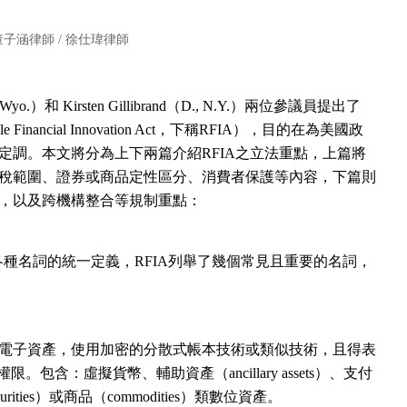
董子涵律師
/
徐仕瑋律師
Wyo.）和 Kirsten Gillibrand（D., N.Y.）兩位參議員提出了
Financial Innovation Act，下稱RFIA），目的在為美國政
定調。本文將分為上下兩篇介紹RFIA之立法重點，上篇將
稅範圍、證券或商品定性區分、消費者保護等內容，下篇則
，以及跨機構整合等規制重點：
種名詞的統一定義，RFIA列舉了幾個常見且重要的名詞，
：
ly）」電子資產，使用加密的分散式帳本技術或類似技術，且得表
包含：虛擬貨幣、輔助資產（ancillary assets）、支付
ities）或商品（commodities）類數位資產。