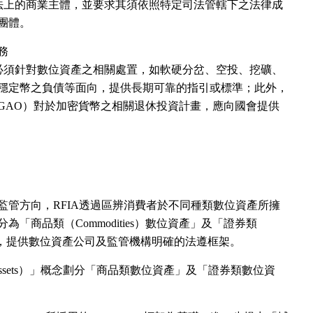
稅法上的商業主體，並要求其須依照特定司法管轄下之法律成
團體。
務
）必須針對數位資產之相關處置，如軟硬分岔、空投、挖礦、
穩定幣之負債等面向，提供長期可靠的指引或標準；此外，
GAO）對於加密貨幣之相關退休投資計畫，應向國會提供
監管方向，RFIA透過區辨消費者於不同種類數位資產所擁
「商品類（Commodities）數位資產」及「證券類
位資產」，提供數位資產公司及監管機構明確的法遵框架。
ry assets）」概念劃分「商品類數位資產」及「證券類數位資