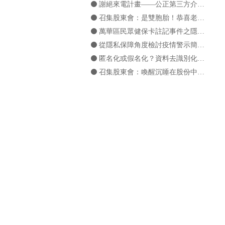
謝絕來電計畫——公正第三方介入當事人同意機制之可行性？
召集股東會：是雙胞胎！恭喜老爺，賀喜夫人！？
萬華區民眾健保卡註記事件之隱私疑雲——兼談「剖析」之基本概念
從隱私保障角度檢討疫情警示簡訊：「細胞廣播」與「類細胞簡訊」之運用
匿名化或假名化？資料去識別化之概念釐清
召集股東會：喚醒沉睡在股份中的表決權
誰在暗處解讀戰術？——即時轉播對於營業秘密保護的可能影響
「繼續閱覽代表我同意」？淺談GDPR及CPRA對於同意有效性之認定
以「臺灣社交距離app」找到人與人的連結，但我的個資也被連結了嗎？
召集股東會：誕生吧！決議！
除了GDPR外，你還要知道 ePrivacy Regulation
馬賽克理論簡介——隱私內涵之再反省
打擊盜版？尊重言論自由？——在光譜間擺盪的網路平台業者
Facebook透明報告出爐！機器學習讓打擊盜版更有效率
全國通用「簡訊實聯制」上路：效率防疫倒映之隱私隱憂
天網是什麼？簡評「電子圍籬」及「雲龍系統」運用的隱私疑慮
如影隨形的小甜餅將何去何從：從第三方 Cookies 的使用限縮談「 Cookies 同意」