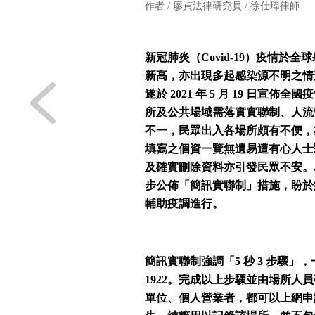
作者 /
廖貞法律研究員
/
徐仕瑋律師
新冠肺炎（Covid-19）疫情
新高，亦出現多起感染源不明之情
遂於 2021 年 5 月 19 日
所及公共場域需落實實聯制、人流
不一，民眾出入各場所頗有不便，
填寫之個資一覽無遺易遭有心人士
及確實刪除資料亦引發民眾不安。
步公佈「簡訊實聯制」措施，盼於
輔助疫調進行。
簡訊實聯制強調「5 秒 3 步驟」
1922。完成以上步驟並由場所
單位、個人營業者，都可以上網申請