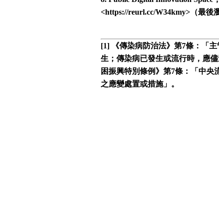
<
https://reurl.cc/W34kmy
>（最後瀏覽
[1] 《傳染病防治法》第7條：
生；傳染病已發生或流行時，應儘
困振興特別條例》第7條：「中央
之應變處置或措施」。