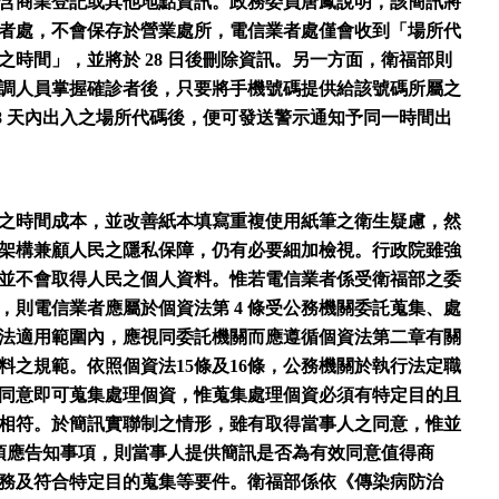
含商業登記或其他地點資訊。政務委員唐鳳說明，該簡訊將
者處，不會保存於營業處所，電信業者處僅會收到「場所代
時間」，並將於 28 日後刪除資訊。另一方面，衛福部則
調人員掌握確診者後，只要將手機號碼提供給該號碼所屬之
8 天內出入之場所代碼後，便可發送警示通知予同一時間出
之時間成本，並改善紙本填寫重複使用紙筆之衛生疑慮，然
架構兼顧人民之隱私保障，仍有必要細加檢視。行政院雖強
並不會取得人民之個人資料。惟若電信業者係受衛福部之委
，則電信業者應屬於個資法第 4 條受公務機關委託蒐集、處
法適用範圍內，應視同委託機關而應遵循個資法第二章有關
料之規範。依照個資法15條及16條，公務機關於執行法定職
同意即可蒐集處理個資，惟蒐集處理個資必須有特定目的且
相符。於簡訊實聯制之情形，雖有取得當事人之同意，惟並
項應告知事項，則當事人提供簡訊是否為有效同意值得商
務及符合特定目的蒐集等要件。衛福部係依《傳染病防治