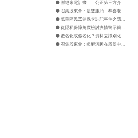
謝絕來電計畫——公正第三方介入當事人同意機制之可行性？
召集股東會：是雙胞胎！恭喜老爺，賀喜夫人！？
萬華區民眾健保卡註記事件之隱私疑雲——兼談「剖析」之基本概念
從隱私保障角度檢討疫情警示簡訊：「細胞廣播」與「類細胞簡訊」之運用
匿名化或假名化？資料去識別化之概念釐清
召集股東會：喚醒沉睡在股份中的表決權
誰在暗處解讀戰術？——即時轉播對於營業秘密保護的可能影響
「繼續閱覽代表我同意」？淺談GDPR及CPRA對於同意有效性之認定
以「臺灣社交距離app」找到人與人的連結，但我的個資也被連結了嗎？
召集股東會：誕生吧！決議！
除了GDPR外，你還要知道 ePrivacy Regulation
馬賽克理論簡介——隱私內涵之再反省
打擊盜版？尊重言論自由？——在光譜間擺盪的網路平台業者
Facebook透明報告出爐！機器學習讓打擊盜版更有效率
全國通用「簡訊實聯制」上路：效率防疫倒映之隱私隱憂
天網是什麼？簡評「電子圍籬」及「雲龍系統」運用的隱私疑慮
如影隨形的小甜餅將何去何從：從第三方 Cookies 的使用限縮談「 Cookies 同意」