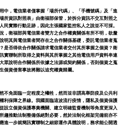
用中，電信業者僅掌握「場所代碼」、「手機號碼」及「進
場所資訊對照表」由衛福部保管，於拆分資訊不交互對照之
人民實際行動足跡，因此主張國家監控私人之說並不可採。
況，衛福部與電信業者雙方之合作權責關係有所不明，欲釐
說明其與電信業者間存在之合作關係基礎，委託電信業者蒐
？是否得依合作關係請求電信業者交付其所掌握之個資？衛
訊實聯制所取得之資料與其所掌握之其他電信用戶資料串連
大眾說明合作關係所依據之法源或契約關係，否則個資之蒐
生個資侵害事故將難以追究權責歸屬。
然不免面臨一定程度之犧牲，然而並非謂高舉防疫及公共利
權利保障之界線。我國面臨這波流行疫情，隱私及個資保護
從設立個資保護專責機關、建立明確監督機制等角度更深入
所趨推動法制整備係絕對必要，然於法制化框架完備前亦不
應進一步就簡訊實聯制之細節運作具體說明，務求能公開透