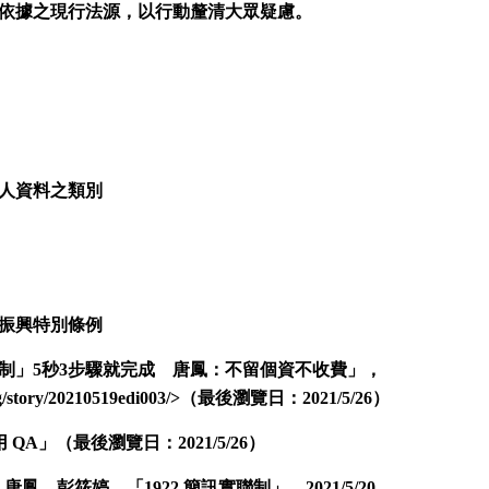
依據之現行法源，以行動釐清大眾疑慮。
個人資料之類別
困振興特別條例
聯制」5秒3步驟就完成 唐鳳：不留個資不收費」，
mg/story/20210519edi003/>（最後瀏覽日：2021/5/26）
用 QA」
（最後瀏覽日：2021/5/26）
on Space，唐鳳，彭筱婷，「1922 簡訊實聯制」，2021/5/20，