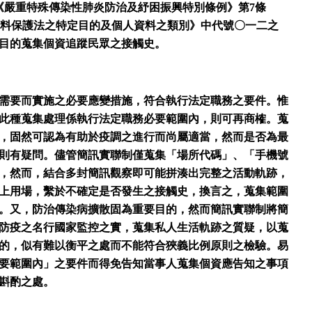
《嚴重特殊傳染性肺炎防治及紓困振興特別條例》第7條
人資料保護法之特定目的及個人資料之類別》中代號〇一二之
目的蒐集個資追蹤民眾之接觸史。
需要而實施之必要應變措施，符合執行法定職務之要件。惟
此種蒐集處理係執行法定職務必要範圍內，則可再商榷。蒐
，固然可認為有助於疫調之進行而尚屬適當，然而是否為最
則有疑問。儘管簡訊實聯制僅蒐集「場所代碼」、「手機號
，然而，結合多封簡訊觀察即可能拼湊出完整之活動軌跡，
上用場，繫於不確定是否發生之接觸史，換言之，蒐集範圍
。又，防治傳染病擴散固為重要目的，然而簡訊實聯制將簡
防疫之名行國家監控之實，蒐集私人生活軌跡之質疑，以蒐
的，似有難以衡平之處而不能符合狹義比例原則之檢驗。易
要範圍內」之要件而得免告知當事人蒐集個資應告知之事項
斟酌之處。