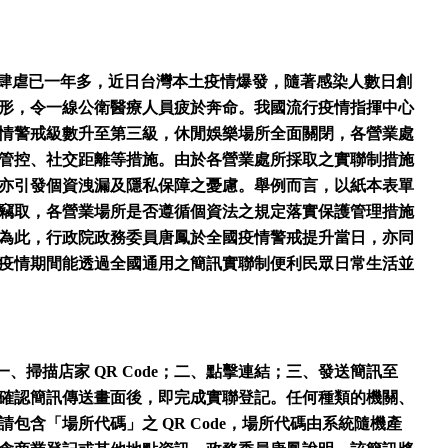
於全球肆虐已一年多，近日台灣本土疫情爆發，隨著感染人數日創
形，令一線公衛醫療人員疲於奔命。我國流行疫情指揮中心
宣佈全國疫情警戒級數升至第三級，休閒娛樂場所全面關閉，各營業處
管控、社交距離等措施。由於各營業處所採取之實聯制措施
亦引發個資洩漏及隱私保障之憂慮。舉例而言，以紙本表單
竊取，各營業場所是否遵循個資法之規定落實保護管理措施
為此，行政院政務委員唐鳳於全國疫情警戒提升當日，亦同
疫情期間能透過全國通用之簡訊實聯制便利民眾日常生活並
，一、掃描店家 QR Code；二、點擊連結；三、發送簡訊至
人員確認簡訊傳送畫面後，即完成實聯登記。任何種類的機關、
包含「場所代碼」之 QR Code，場所代碼由系統隨機產