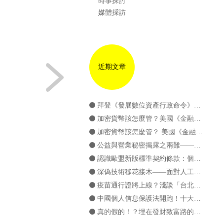
時事探討
媒體採訪
近期文章
拜登《發展數位資產行政命令》簡介
加密貨幣該怎麼管？美國《金融創新責任法案》簡介（下篇）
加密貨幣該怎麼管？ 美國《金融創新責任法案》簡介（上篇）
公益與營業秘密揭露之兩難——簡介TRIPS Covid-19豁免提案
認識歐盟新版標準契約條款：個資國際傳輸新發展
深偽技術移花接木——面對人工智慧，個資法準備好了嗎？
疫苗通行證將上線？淺談「台北通app」之個資蒐用問題
中國個人信息保護法開跑！十大重點一次看！
真的假的！？埋在發財致富路的陷阱 ——淺談詐欺取財罪與非法吸金罪