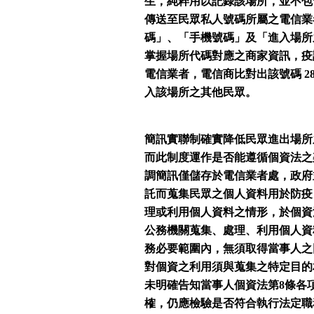
生，純粹用以記錄該場所，並不包
傳送至民眾私人號碼所屬之電信業
碼」、「手機號碼」及「進入場所之
掌握場所代碼對應之商家資訊，疫
電信業者，電信商比對出該號碼 2
入該場所之其他民眾。
簡訊實聯制確實降低民眾進出場所
而此制度運作是否能遵循個資法之
調簡訊僅儲存於電信業者處，政府
託而蒐集民眾之個人資料用於防疫
理或利用個人資料之情形，於個資
公務機關蒐集、處理、利用個人資
務必要範圍內，無須取得當事人之
對個資之利用須與蒐集之特定目的
未明確告知當事人個資法第8條各
榷，仍應檢驗是否符合執行法定職