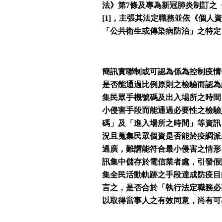
法》第7條及專為新冠肺炎制訂之
[1]，主張其法定職務並依《個
「公共衛生或傳染病防治」之特定
簡訊實聯制或可認為係為控制疫情
是否能通過比例原則之檢驗而認為
集民眾手機號碼及出入場所之時間
小侵害手段而能通過必要性之檢驗
碼」及「進入場所之時間」等資訊
況且蒐集民眾個資是否能於疫調派
過廣，難謂能符合最小侵害之情形
訊集中儲存於電信業者處，引發假
集全民活動軌跡之手段達成防疫目
言之，是否合於「執行法定職務必
以取得當事人之有效同意，尚有可